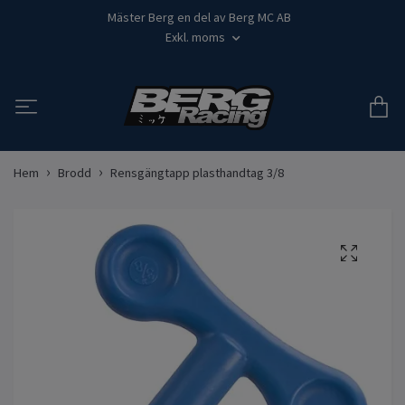
Mäster Berg en del av Berg MC AB
Exkl. moms
Hem
Brodd
Rensgängtapp plasthandtag 3/8