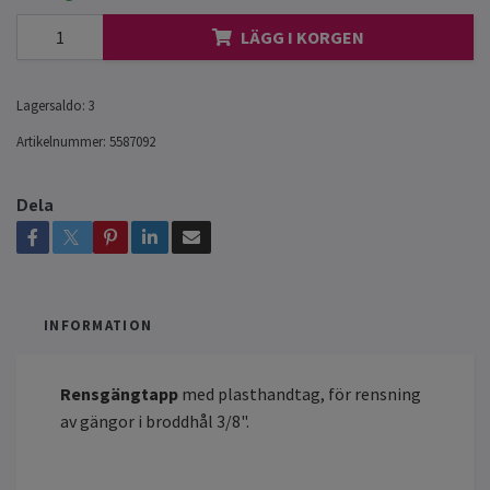
LÄGG I KORGEN
Lagersaldo:
3
Artikelnummer:
5587092
Dela
INFORMATION
Rensgängtapp
med plasthandtag, för rensning
av gängor i broddhål 3/8".