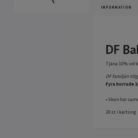
INFORMATION
DF Ba
Tjäna 10% vid 
DF familjen til
Fyra borrade 
• Skon har sa
20 st i kartong