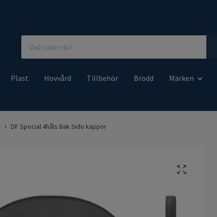
Plast
Hovvård
Tillbehör
Brodd
Märken
F
DF Special 4håls Bak Sido kappor