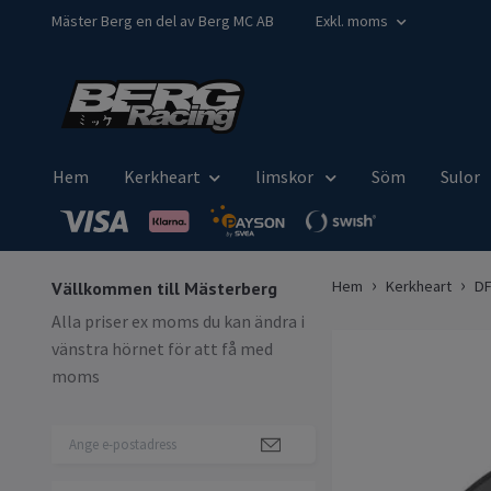
Mäster Berg en del av Berg MC AB
Exkl. moms
Hem
Kerkheart
limskor
Söm
Sulor
Hem
Kerkheart
D
Vällkommen till Mästerberg
Alla priser ex moms du kan ändra i
vänstra hörnet för att få med
moms