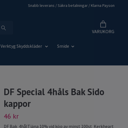
Snabb leverans / Säkra betalningar / Klarna Payson
VARUKORG
Verktyg Skyddskläder
Smide
DF Special 4håls Bak Sido
kappor
46 kr
DF Bak 4hålTjäna 10% vid köp av minst 100st Kerkheart