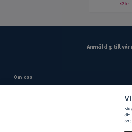
42 kr
Anmäl dig till vå
Om oss
Hovslageri produkter basic sortiment för den yrkesarbetande
hovslagaren .Besök butik på Björkgatan 4 i Uppsala
Vi
Mäs
dig
oss