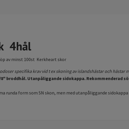
k 4hål
köp av minst 100st Kerkheart skor
lgodoser specifika krav vid t ex skoning av islandshästar och hästar
3/8" broddhål. Utanpåliggande sidokappa. Rekommenderad söm
mma runda form som SN skon, men med utanpåliggande sidokappa