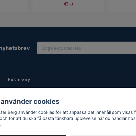
42 kr
r nyhetsbrev
Fotmeny
Kontakt
 använder cookies
Köpvillkor
Om
ter Berg använder cookies för att anpassa det innehåll som visas f
 och för att du ska få bästa tänkbara upplevelse när du handlar hos
.