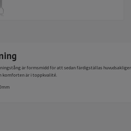
ning
ingstång är formsmidd för att sedan färdigställas huvudsakligen f
 komforten är i toppkvalité.
330mm