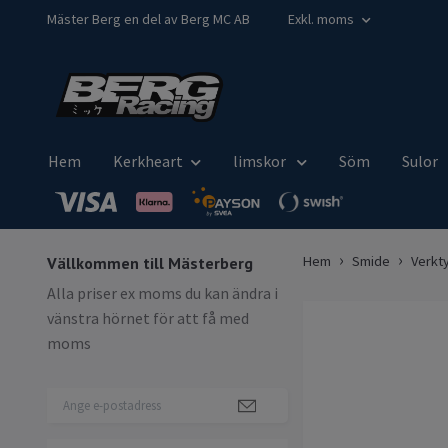
Mäster Berg en del av Berg MC AB
Exkl. moms
Hem
Kerkheart
limskor
Söm
Sulor
Hem
Smide
Verkt
Vällkommen till Mästerberg
Alla priser ex moms du kan ändra i
vänstra hörnet för att få med
moms