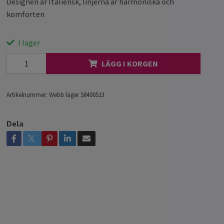
Designen är Italiensk, linjerna är harmoniska och
komforten
I lager
LÄGG I KORGEN
Artikelnummer:
Webb lager 58400513
Dela