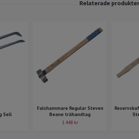
Falshammare Regular Steven
Reservska
 Sell
Beane trähandtag
St
1 448 kr