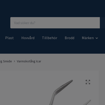
Plast
Hovvård
Tillbehör
Brodd
Märken
yg Smide
Varmskotång Icar