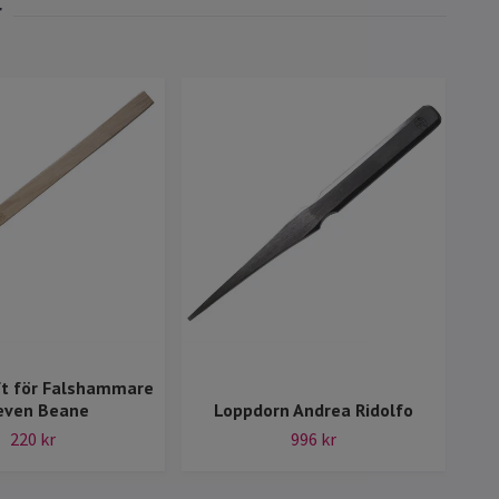
ft för Falshammare
even Beane
Loppdorn Andrea Ridolfo
Smi
220 kr
996 kr