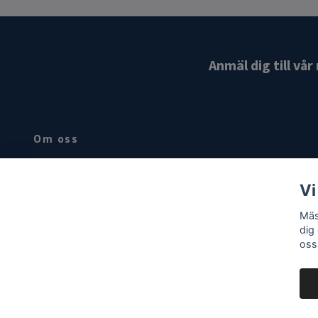
Anmäl dig till vå
Om oss
Hovslageri produkter basic sortiment för den yrkesarbetande
hovslagaren .Besök butik på Björkgatan 4 i Uppsala
Vi
Mäs
dig
oss
© 2026 Mäster Berg
Powered by Quickbutik