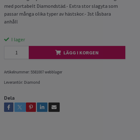
med portabelt Diamondstäd.- Extra stor slagyta som
passar många olika typer av hästskor.- 3st låsbara
anhåll
I lager
LÄGG I KORGEN
Artikelnummer:
5581007 webblager
Leverantör:
Diamond
Dela