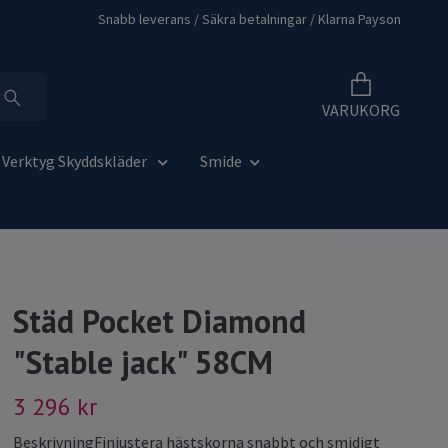
Snabb leverans / Säkra betalningar / Klarna Payson
VARUKORG
Verktyg Skyddskläder
Smide
Städ Pocket Diamond
"Stable jack" 58CM
3 296 kr
BeskrivningFinjustera hästskorna snabbt och smidigt