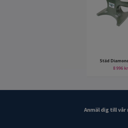
Städ Diamon
8 996 kr
Anmäl dig till vå