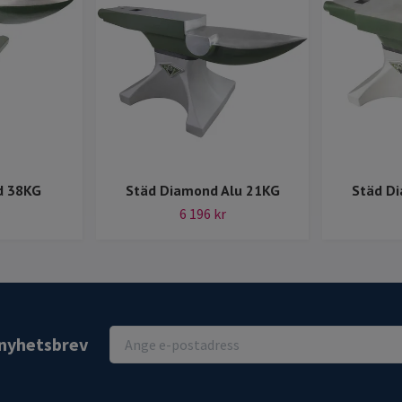
d 38KG
Städ Diamond Alu 21KG
Städ D
6 196 kr
r nyhetsbrev