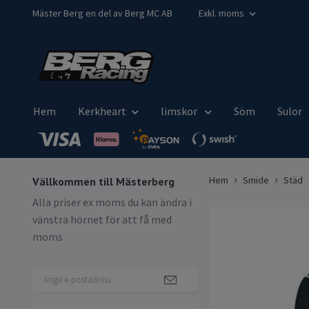
Mäster Berg en del av Berg MC AB
Exkl. moms
Hem
Kerkheart
limskor
Söm
Sulor
Hem
Smide
Städ
Vällkommen till Mästerberg
Alla priser ex moms du kan ändra i
vänstra hörnet för att få med
moms