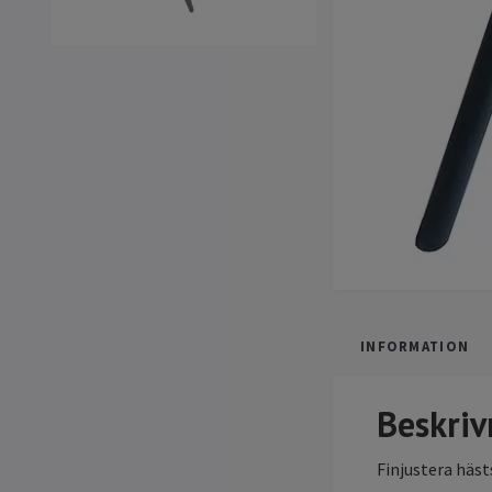
INFORMATION
Beskriv
Finjustera häs