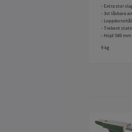
- Extra stor sl
- 3st låsbara an
- Loppdornshål
- Trebent stati
- Höjd: 580 mm
9 kg