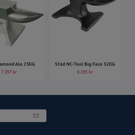
iamond Alu 25KG
Städ NC-Tool Big Face 32KG
7 297 kr
6 295 kr