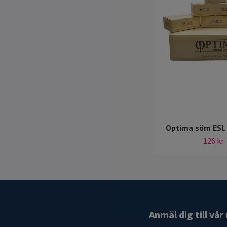
Optima söm ESL
126 kr
Anmäl dig till vå