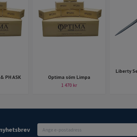
Liberty S
 & PH ASK
Optima söm Limpa
1 470 kr
r nyhetsbrev