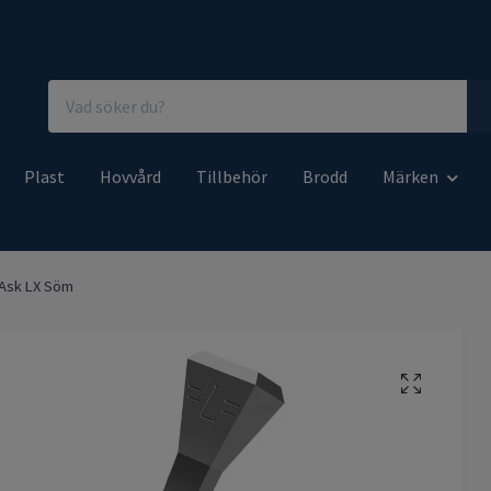
Plast
Hovvård
Tillbehör
Brodd
Märken
 Ask LX Söm