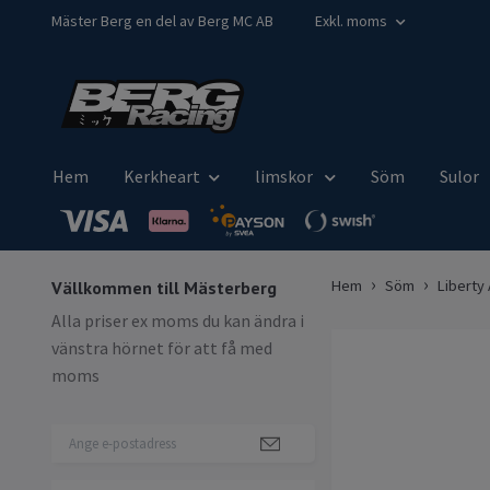
Mäster Berg en del av Berg MC AB
Exkl. moms
Hem
Kerkheart
limskor
Söm
Sulor
Hem
Söm
Liberty
Vällkommen till Mästerberg
Alla priser ex moms du kan ändra i
vänstra hörnet för att få med
moms