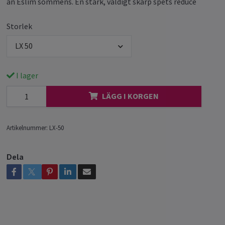
än Eslim sömmens. En stark, väldigt skarp spets reduce
Storlek
LX 50
I lager
LÄGG I KORGEN
Artikelnummer:
LX-50
Dela