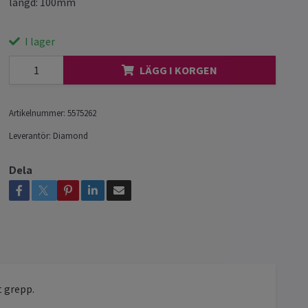
längd: 100mm
I lager
LÄGG I KORGEN
Artikelnummer:
5575262
Leverantör:
Diamond
Dela
 grepp.