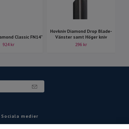
Hovkniv Diamond Drop Blade-
amond Classic FN14"
Vänster samt Höger kniv
Allt
924 kr
296 kr
Sociala medier
Facebook