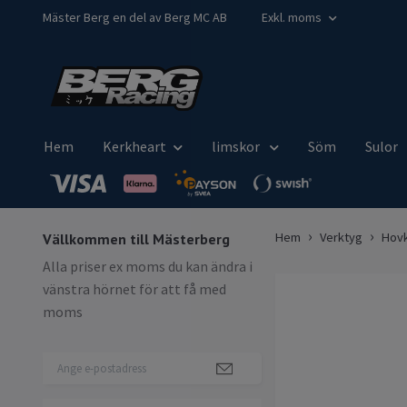
Mäster Berg en del av Berg MC AB
Exkl. moms
Hem
Kerkheart
limskor
Söm
Sulor
Hem
Verktyg
Hovk
Vällkommen till Mästerberg
Alla priser ex moms du kan ändra i
vänstra hörnet för att få med
moms