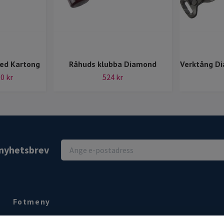
eed Kartong
Råhuds klubba Diamond
Verktång Di
0 kr
524 kr
r nyhetsbrev
Fotmeny
Kontakt