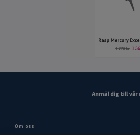
Rasp Mercury Exc
1 56
1 776 kr
Anmäl dig till vå
Om oss
Hovslageri produkter basic sortiment för den yrkesarbetande