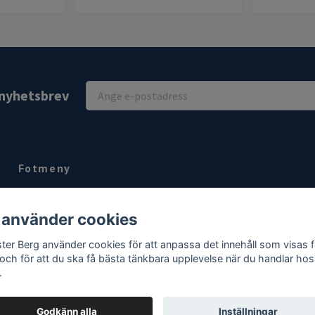
r nyhetsbrev
Fotmeny
Kontakt
 använder cookies
Köpvillkor
Om
ter Berg använder cookies för att anpassa det innehåll som visas f
 och för att du ska få bästa tänkbara upplevelse när du handlar hos
.
Godkänn alla
Inställningar