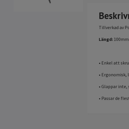
Beskriv
Tillverkad av P
Längd:
100mm
• Enkel att skr
• Ergonomisk, l
• Glappar inte, 
• Passar de fles