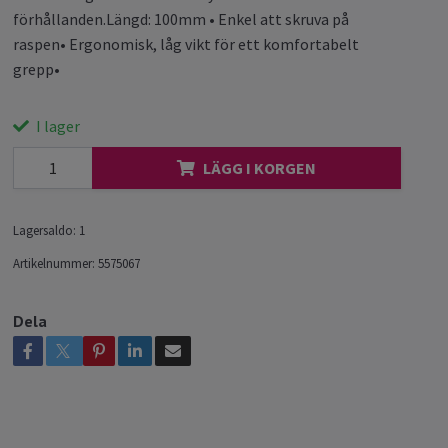
förhållanden.Längd: 100mm • Enkel att skruva på
raspen• Ergonomisk, låg vikt för ett komfortabelt
grepp•
I lager
LÄGG I KORGEN
Lagersaldo:
1
Artikelnummer:
5575067
Dela