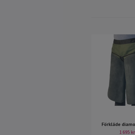
Förkläde diam
1 695 kr