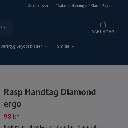
Snabb leverans / Säkra betalningar / Klarna Payson
VARUKORG
Verktyg Skyddskläder
Smide
Rasp Handtag Diamond
ergo
98 kr
BeskrivningTillverkad av Polyuretan - klarar tuffa