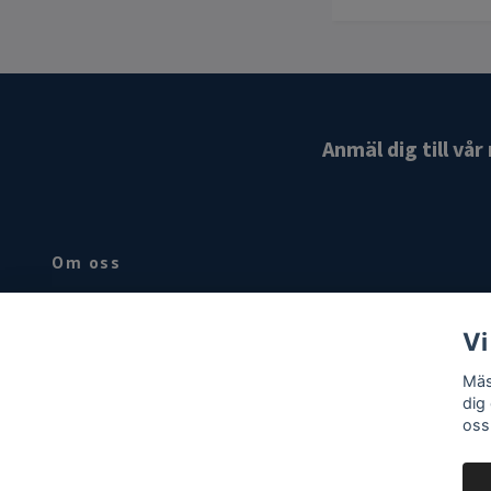
Anmäl dig till vå
Om oss
Hovslageri produkter basic sortiment för den yrkesarbetande
hovslagaren .Besök butik på Björkgatan 4 i Uppsala
Vi
Mäs
dig
oss
© 2026 Mäster Berg
Powered by Quickbutik