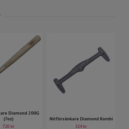
re Diamond 200G
(7oz)
Nitförsänkare Diamond Kombi
720 kr
324 kr