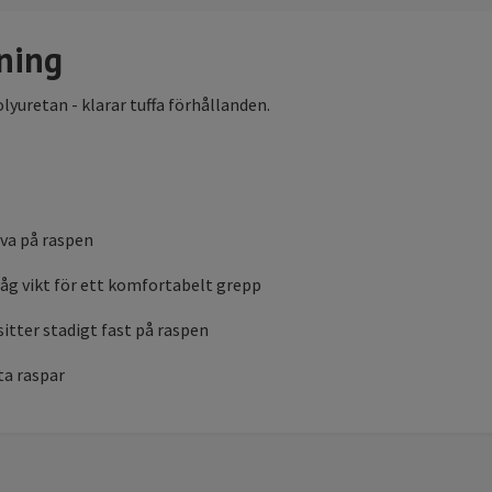
ning
olyuretan - klarar tuffa förhållanden.
uva på raspen
åg vikt för ett komfortabelt grepp
sitter stadigt fast på raspen
ta raspar